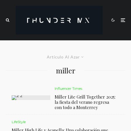
Artículo Al Azar
miller
Influencer Times
Miller Lite Grill Together 2025:
la fiesta del verano regresa
con todo a Monterrey
LifeStyle
Miller High Life y Acapella: Una colaboración que