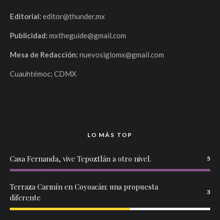
Editorial:
editor@thunder.mx
Publicidad:
mxtheguide@gmail.com
Mesa de Redacción:
nuevosiglomx@gmail.com
Cuauhtémoc; CDMX
LO MÁS TOP
Casa Fernanda, vive Tepoztlán a otro nivel.
5
Terraza Carmín en Coyoacán: una propuesta
3
diferente