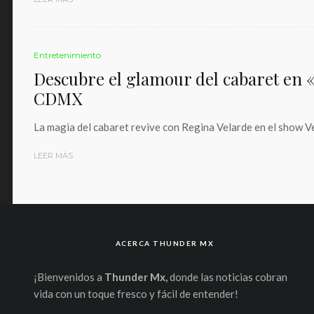
Entretenimiento
Descubre el glamour del cabaret en 
CDMX
La magia del cabaret revive con Regina Velarde en el show Ved
LEER MÁS
ACERCA THUNDER MX
¡Bienvenidos a
Thunder Mx,
donde las noticias cobran
vida con un toque fresco y fácil de entender!