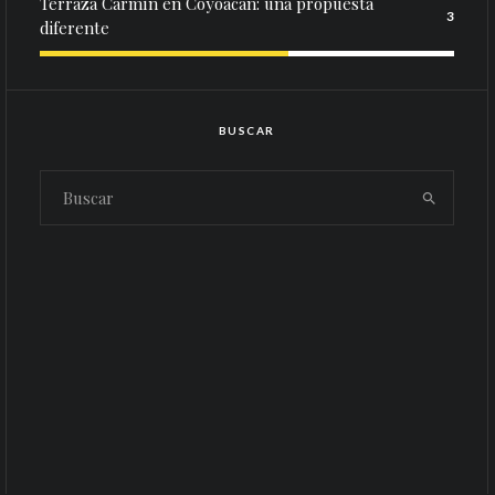
Terraza Carmín en Coyoacán: una propuesta
3
diferente
BUSCAR