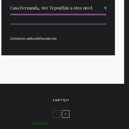
Casa Fernanda, vive Tepoztlán a otro nivel.
5
Contacto: editor@thunder.mx
LGBTQI+
LGBTTIQ+