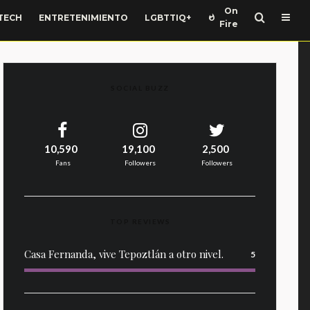
On
TECH
ENTRETENIMIENTO
LGBTTIQ+
Fire
SOCIAL BUZZ
10,590
19,100
2,500
Fans
Followers
Followers
TOP REVIEWS
Casa Fernanda, vive Tepoztlán a otro nivel.
5