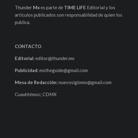
Thunder
Mx
es parte de
TIME LIFE
Editorial y los
artículos publicados son responsabilidad de quien los
publica.
CONTACTO
Editorial:
editor@thunder.mx
Publicidad:
mxtheguide@gmail.com
Mesa de Redacción:
nuevosiglomx@gmail.com
Cuauhtémoc; CDMX