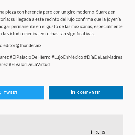
na pieza con herencia pero con un giro moderno, Suarez en
ria; su llegada a este recinto del lujo confirma que la joyería
hogar permanente en el gusto de las mexicanas, especialmente
 la virtud femenina en fechas tan significativas.
eo: editor@thunder.mx
uarez #ElPalacioDeHierro #LujoEnMéxico #DíaDeLasMadres
arez #ElValorDeLaVirtud
TWEET
COMPARTIR