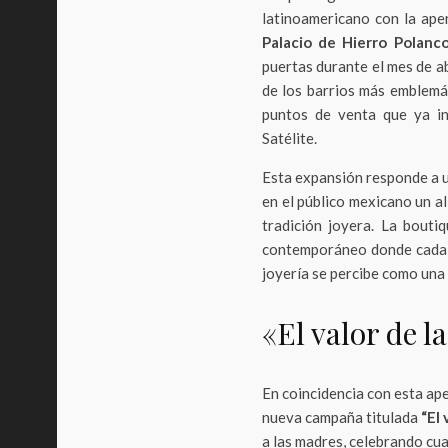
latinoamericano con la ape
Palacio de Hierro Polanc
puertas durante el mes de a
de los barrios más emblemát
puntos de venta que ya in
Satélite.
Esta expansión responde a u
en el público mexicano un a
tradición joyera. La bouti
contemporáneo donde cada d
joyería se percibe como una
«El valor de 
En coincidencia con esta ape
nueva campaña titulada
“El 
a las madres, celebrando cua