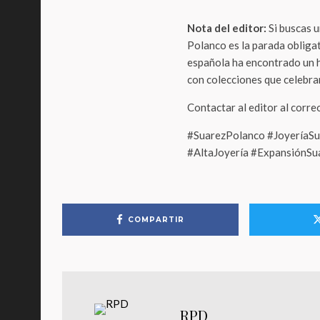
Nota del editor:
Si buscas u
Polanco es la parada obligato
española ha encontrado un 
con colecciones que celebran
Contactar al editor al corr
#SuarezPolanco #JoyeríaS
#AltaJoyería #ExpansiónSu
COMPARTIR
RPD