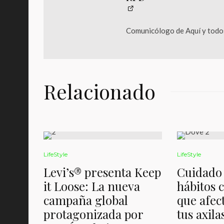
Comunicólogo de Aquí y todos
Relacionado
LifeStyle
LifeStyle
Levi’s® presenta Keep
Cuidado 
it Loose: La nueva
hábitos 
campaña global
que afect
protagonizada por
tus axil