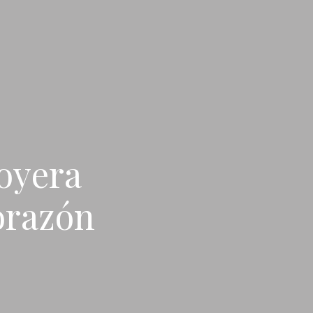
joyera
orazón