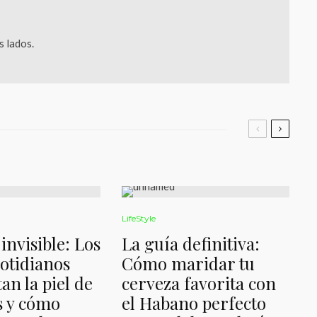
 lados.
LifeStyle
invisible: Los
La guía definitiva:
cotidianos
Cómo maridar tu
an la piel de
cerveza favorita con
as y cómo
el Habano perfecto