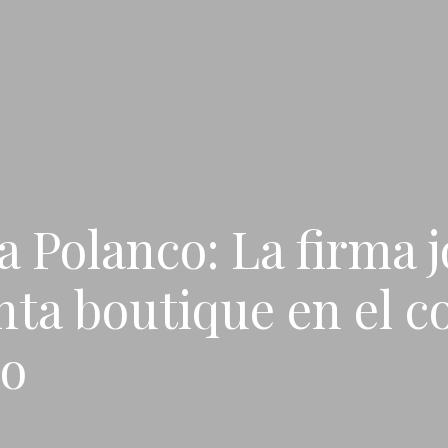
 Polanco: La firma 
nta boutique en el c
no