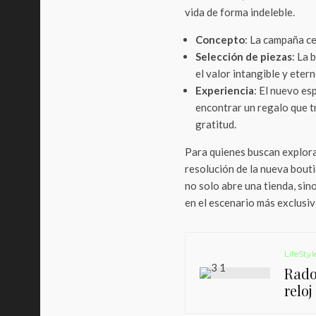
vida de forma indeleble.
Concepto
: La campaña ce
Selección de piezas
: La 
el valor intangible y eter
Experiencia
: El nuevo es
encontrar un regalo que t
gratitud.
Para quienes buscan explorar
resolución de la nueva bout
no solo abre una tienda, sin
en el escenario más exclusi
LifeStyl
Rado 
relo