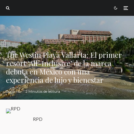
The Westin Playa Vallarta: El primer
resort ‘All-Inclusive’ de la marca
debuta en México con una
experiencia de lujo y bienestar
Turismo
·
2 Minutos de lectura
RPD