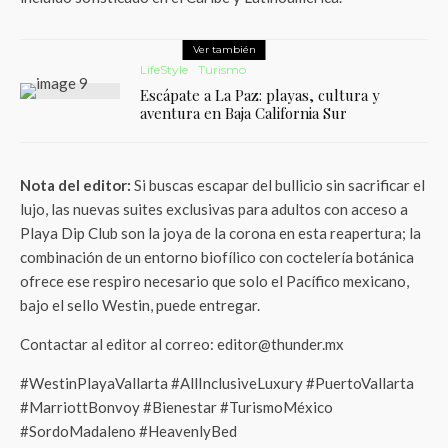
Ver también
LifeStyle
Turismo
Escápate a La Paz: playas, cultura y
aventura en Baja California Sur
Nota del editor:
Si buscas escapar del bullicio sin sacrificar el
lujo, las nuevas suites exclusivas para adultos con acceso a
Playa Dip Club son la joya de la corona en esta reapertura; la
combinación de un entorno biofílico con coctelería botánica
ofrece ese respiro necesario que solo el Pacífico mexicano,
bajo el sello Westin, puede entregar.
Contactar al editor al correo: editor@thunder.mx
#WestinPlayaVallarta #AllInclusiveLuxury #PuertoVallarta
#MarriottBonvoy #Bienestar #TurismoMéxico
#SordoMadaleno #HeavenlyBed