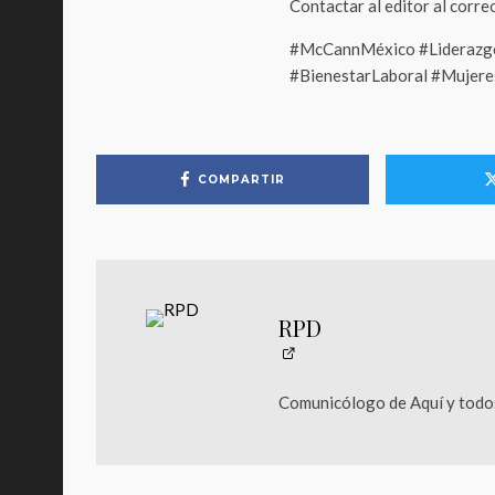
Contactar al editor al corr
#McCannMéxico #Liderazgo
#BienestarLaboral #Mujere
COMPARTIR
RPD
Comunicólogo de Aquí y todos