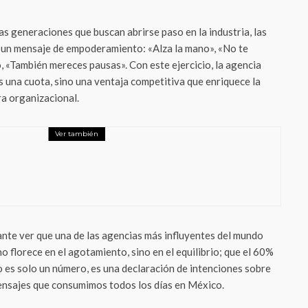
s generaciones que buscan abrirse paso en la industria, las
 un mensaje de empoderamiento: «Alza la mano», «No te
, «También mereces pausas». Con este ejercicio, la agencia
s una cuota, sino una ventaja competitiva que enriquece la
ra organizacional.
Ver también
dad y Marketing
com liderará la estrategia de medios de
s en el país
nte ver que una de las agencias más influyentes del mundo
no florece en el agotamiento, sino en el equilibrio; que el 60%
o es solo un número, es una declaración de intenciones sobre
ensajes que consumimos todos los días en México.