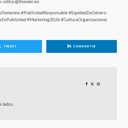
eo: editor@thunder.mx
Femenino #PublicidadResponsable #EquidadDeGénero
sEnPublicidad #Marketing2026 #CulturaOrganizacional
TWEET
COMPARTIR
 lados.