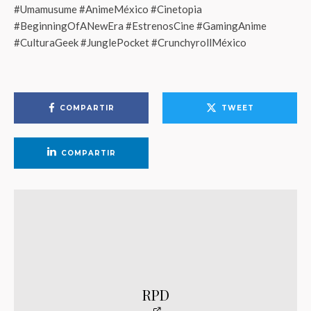
#Umamusume #AnimeMéxico #Cinetopia
#BeginningOfANewEra #EstrenosCine #GamingAnime
#CulturaGeek #JunglePocket #CrunchyrollMéxico
COMPARTIR
TWEET
COMPARTIR
RPD