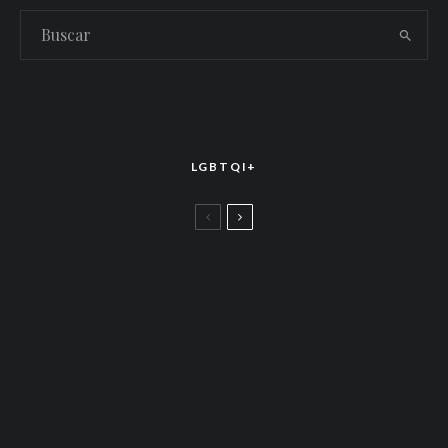
LGBTQI+
LGBTTIQ+
El arte de la corona latina: World of Wonder
celebró el estreno mundial de «Drag Race
México – Latina Royale» en la CDMX
LGBTTIQ+
Más allá de junio: Las redes de apoyo LGBTQ+
que siguen activas todo el año