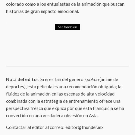
colorado como a los entusiastas de la animación que buscan
historias de gran impacto emocional.
Ver también
Entretenimiento
¡El Rey ha Vuelto! Héctor Ortiz Rinde
Homenaje a Elvis en el Metropolitan, ¡Y no
Viene Solo!
Nota del editor:
Si eres fan del género
spokon
(anime de
deportes), esta película es una recomendación obligada; la
fluidez de la animación en las escenas de alta velocidad
combinada con la estrategia de entrenamiento ofrece una
perspectiva fresca que explica por qué esta franquicia se ha
convertido en una verdadera obsesión en Asia.
Contactar al editor al correo: editor@thunder.mx