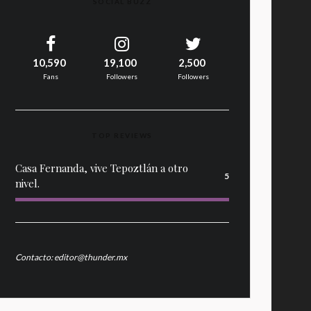
SOCIAL BUZZ
10,590
19,100
2,500
Fans
Followers
Followers
TOP REVIEWS
Casa Fernanda, vive Tepoztlán a otro
5
nivel.
Contacto: editor@thunder.mx