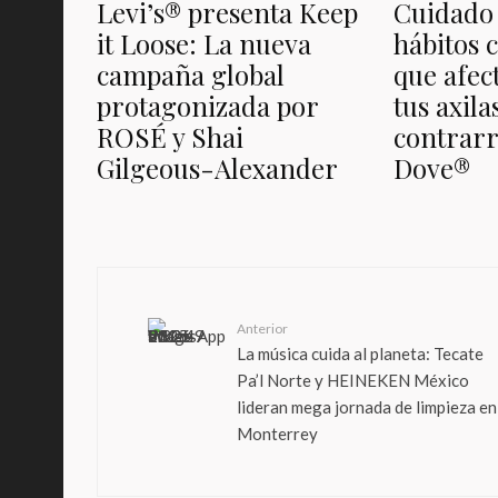
Levi’s® presenta Keep
Cuidado 
it Loose: La nueva
hábitos 
campaña global
que afect
protagonizada por
tus axil
ROSÉ y Shai
contrarr
Gilgeous-Alexander
Dove®️
Anterior
La música cuida al planeta: Tecate
Pa’l Norte y HEINEKEN México
lideran mega jornada de limpieza en
Monterrey