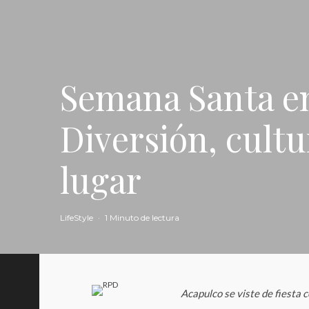
Semana Santa en
Diversión, cultu
lugar
LifeStyle
·
1 Minuto de lectura
Acapulco se viste de fiesta c