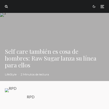
Self care también es cosa de
hombres: Raw Sugar lanza su línea
para ellos
LifeStyle
·
2 Minutos de lectura
RPD