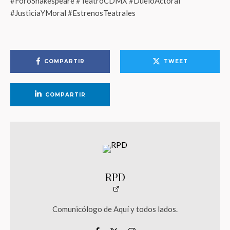
#ForoShakespeare #TeatroCDMX #DueloActoral
#JusticiaYMoral #EstrenosTeatrales
COMPARTIR
TWEET
COMPARTIR
RPD
Comunicólogo de Aquí y todos lados.