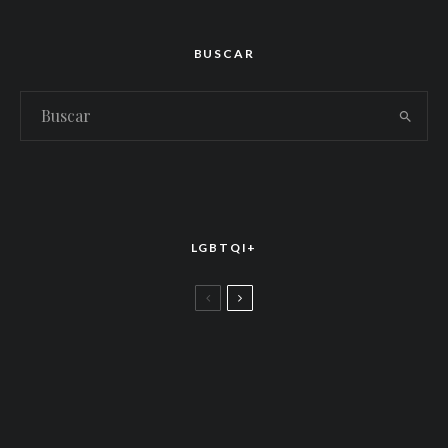
BUSCAR
LGBTQI+
LGBTTIQ+
El arte de la corona latina: World of Wonder
celebró el estreno mundial de «Drag Race
México – Latina Royale» en la CDMX
LGBTTIQ+