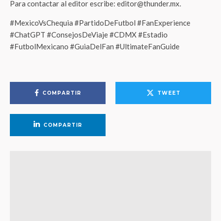
Para contactar al editor escribe: editor@thunder.mx.
#MexicoVsChequia #PartidoDeFutbol #FanExperience
#ChatGPT #ConsejosDeViaje #CDMX #Estadio
#FutbolMexicano #GuiaDelFan #UltimateFanGuide
COMPARTIR
TWEET
COMPARTIR