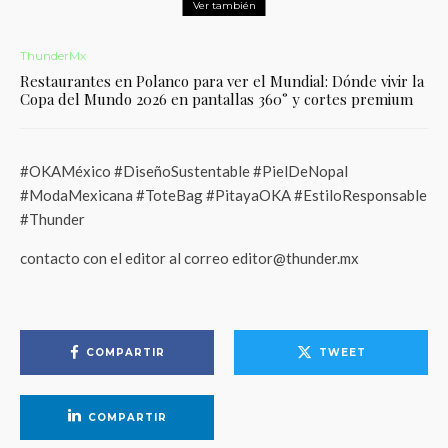
Ver también
ThunderMx
Restaurantes en Polanco para ver el Mundial: Dónde vivir la
Copa del Mundo 2026 en pantallas 360° y cortes premium
#OKAMéxico #DiseñoSustentable #PielDeNopal
#ModaMexicana #ToteBag #PitayaOKA #EstiloResponsable
#Thunder
contacto con el editor al correo editor@thunder.mx
COMPARTIR
TWEET
COMPARTIR