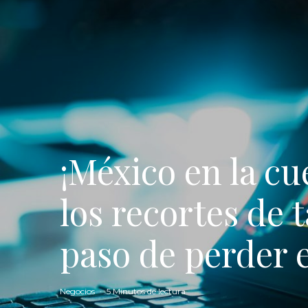
¡México en la cu
los recortes de 
paso de perder e
Negocios
·
5 Minutos de lectura