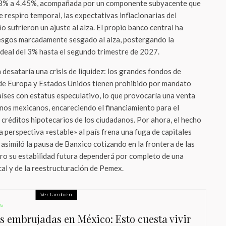
63% a 4.45%, acompañada por un componente subyacente que
e respiro temporal, las expectativas inflacionarias del
o sufrieron un ajuste al alza. El propio banco central ha
iesgos marcadamente sesgado al alza, postergando la
ideal del 3% hasta el segundo trimestre de 2027.
 desataría una crisis de liquidez: los grandes fondos de
 de Europa y Estados Unidos tienen prohibido por mandato
aíses con estatus especulativo, lo que provocaría una venta
os mexicanos, encareciendo el financiamiento para el
 créditos hipotecarios de los ciudadanos. Por ahora, el hecho
 perspectiva «estable» al país frena una fuga de capitales
asimiló la pausa de Banxico cotizando en la frontera de las
ero su estabilidad futura dependerá por completo de una
al y de la reestructuración de Pemex.
Ver también
s
s embrujadas en México: Esto cuesta vivir