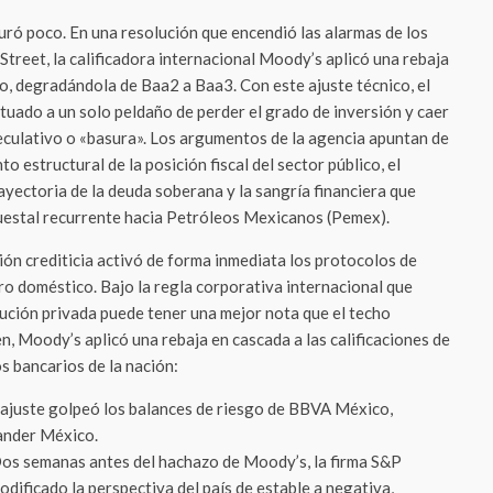
uró poco. En una resolución que encendió las alarmas de los
Street, la calificadora internacional Moody’s aplicó una rebaja
o, degradándola de Baa2 a Baa3. Con este ajuste técnico, el
ituado a un solo peldaño de perder el grado de inversión y caer
eculativo o «basura». Los argumentos de la agencia apuntan de
to estructural de la posición fiscal del sector público, el
ayectoria de la deuda soberana y la sangría financiera que
uestal recurrente hacia Petróleos Mexicanos (Pemex).
ión crediticia activó de forma inmediata los protocolos de
ero doméstico. Bajo la regla corporativa internacional que
tución privada puede tener una mejor nota que el techo
n, Moody’s aplicó una rebaja en cascada a las calificaciones de
os bancarios de la nación:
 ajuste golpeó los balances de riesgo de BBVA México,
ander México.
os semanas antes del hachazo de Moody’s, la firma S&P
dificado la perspectiva del país de estable a negativa,