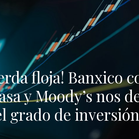
erda floja! Banxico c
tasa y Moody’s nos de
l grado de inversió