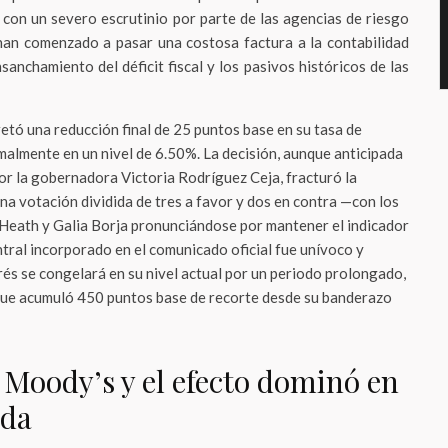
e con un severo escrutinio por parte de las agencias de riesgo
 han comenzado a pasar una costosa factura a la contabilidad
nsanchamiento del déficit fiscal y los pasivos históricos de las
etó una reducción final de 25 puntos base en su tasa de
malmente en un nivel de 6.50%. La decisión, aunque anticipada
or la gobernadora Victoria Rodríguez Ceja, fracturó la
na votación dividida de tres a favor y dos en contra —con los
eath y Galia Borja pronunciándose por mantener el indicador
tral incorporado en el comunicado oficial fue unívoco y
rés se congelará en su nivel actual por un periodo prolongado,
 que acumuló 450 puntos base de recorte desde su banderazo
 Moody’s y el efecto dominó en
ada