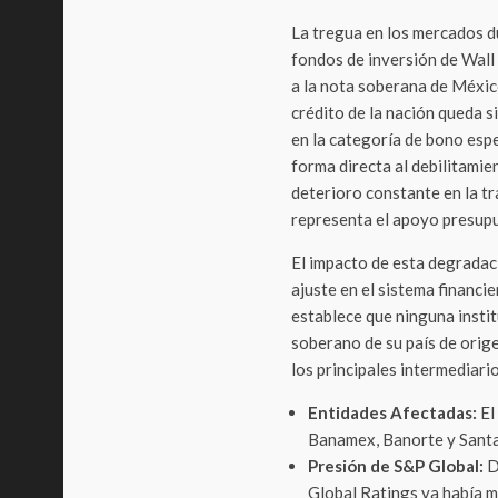
La tregua en los mercados d
fondos de inversión de Wall 
a la nota soberana de Méxic
crédito de la nación queda s
en la categoría de bono esp
forma directa al debilitamien
deterioro constante en la tr
representa el apoyo presup
El impacto de esta degradac
ajuste en el sistema financi
establece que ninguna insti
soberano de su país de orige
los principales intermediari
Entidades Afectadas:
El
Banamex, Banorte y Sant
Presión de S&P Global:
D
Global Ratings ya había mo