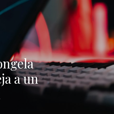
ongela
ja a un
n