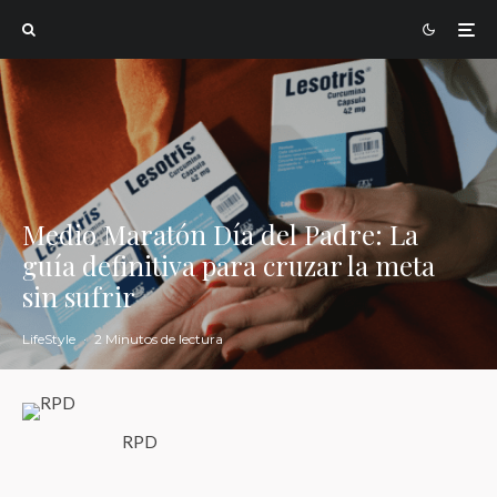
Medio Maratón Día del Padre: La
guía definitiva para cruzar la meta
sin sufrir
LifeStyle
·
2 Minutos de lectura
RPD