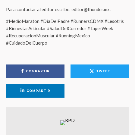
Para contactar al editor escribe: editor@thunder.mx.
#MedioMaraton #DiaDelPadre #RunnersCDMX #Lesotris
#BienestarArticular #SaludDelCorredor #TaperWeek
#RecuperacionMuscular #RunningMexico
#CuidadoDelCuerpo
COMPARTIR
TWEET
COMPARTIR