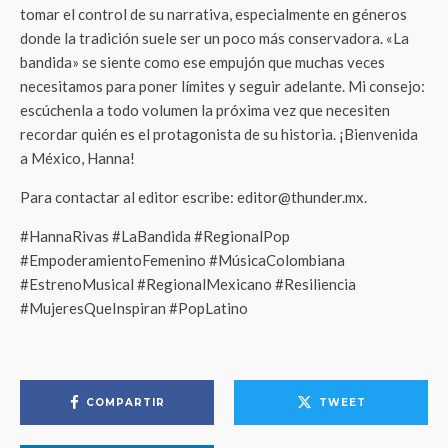
tomar el control de su narrativa, especialmente en géneros
donde la tradición suele ser un poco más conservadora. «La
bandida» se siente como ese empujón que muchas veces
necesitamos para poner límites y seguir adelante. Mi consejo:
escúchenla a todo volumen la próxima vez que necesiten
recordar quién es el protagonista de su historia. ¡Bienvenida
a México, Hanna!
Para contactar al editor escribe: editor@thunder.mx.
#HannaRivas #LaBandida #RegionalPop
#EmpoderamientoFemenino #MúsicaColombiana
#EstrenoMusical #RegionalMexicano #Resiliencia
#MujeresQueInspiran #PopLatino
COMPARTIR
TWEET