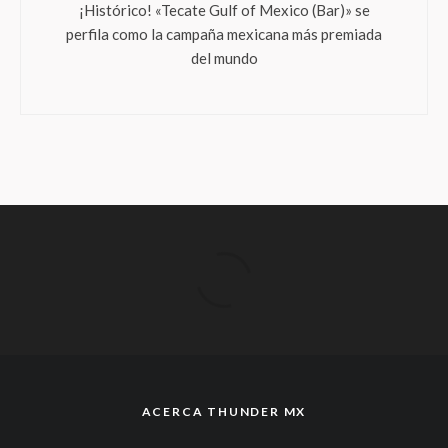
¡Histórico! «Tecate Gulf of Mexico (Bar)» se
perfila como la campaña mexicana más premiada
del mundo
ACERCA THUNDER MX