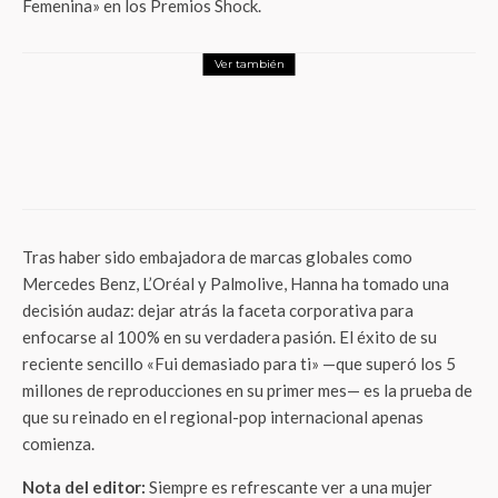
Femenina» en los Premios Shock.
Ver también
Entretenimiento
Alejandro Gou rompe la cuarta pared del
mundo: del teatro mexicano a conquistar
Broadway
Tras haber sido embajadora de marcas globales como
Mercedes Benz, L’Oréal y Palmolive, Hanna ha tomado una
decisión audaz: dejar atrás la faceta corporativa para
enfocarse al 100% en su verdadera pasión. El éxito de su
reciente sencillo «Fui demasiado para ti» —que superó los 5
millones de reproducciones en su primer mes— es la prueba de
que su reinado en el regional-pop internacional apenas
comienza.
Nota del editor:
Siempre es refrescante ver a una mujer