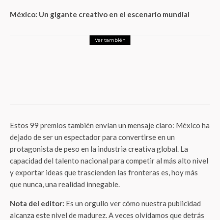
México: Un gigante creativo en el escenario mundial
Ver también
Publicidad y Marketing
Grisi lanza campaña “Sé natural con Grisi”
para apoyar a la Selección Nacional de
México y se se pone la verde
Estos 99 premios también envían un mensaje claro: México ha
dejado de ser un espectador para convertirse en un
protagonista de peso en la industria creativa global. La
capacidad del talento nacional para competir al más alto nivel
y exportar ideas que trascienden las fronteras es, hoy más
que nunca, una realidad innegable.
Nota del editor:
Es un orgullo ver cómo nuestra publicidad
alcanza este nivel de madurez. A veces olvidamos que detrás