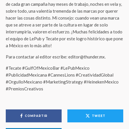
de cada gran campaña hay meses de trabajo, noches en vela y,
sobre todo, una valentía tremenda de las marcas por querer
hacer las cosas distinto. Mi consejo: cuando vean una marca
que se atreve a ser parte de la cultura en lugar de solo
interrumpirla, valoren el esfuerzo. ¡Muchas felicidades a todo
el equipo de LePub y Tecate por este logro histórico que pone
a México en lo más alto!
Para contactar al editor escribe: editor@thunder.mx.
#Tecate #GulfOfMexicoBar #LePubMexico
#PublicidadMexicana #CannesLions #CreatividadGlobal
#OrgulloMexicano #MarketingStrategy #HeinekenMexico
#PremiosCreativos
COMPARTIR
TWEET