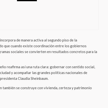
dad
ós al tráfico? Cómo las comunidades de
imidad están transformando el estilo de
 actual
 incorpora de manera activa al segundo piso de la
o que cuando existe coordinación entre los gobiernos
gramas sociales se convierten en resultados concretos para la
ño reafirma así una ruta clara: gobernar con sentido social,
 ciudad y acompañar las grandes políticas nacionales de
 presidenta Claudia Sheinbaum.
ón también se construye con vivienda, certeza y patrimonio