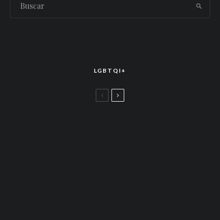
LGBTQI+
LGBTTIQ+
El arte de la corona latina: World of Wonder
celebró el estreno mundial de «Drag Race
México – Latina Royale» en la CDMX
LGBTTIQ+
Más allá de junio: Las redes de apoyo LGBTQ+
que siguen activas todo el año
LGBTTIQ+