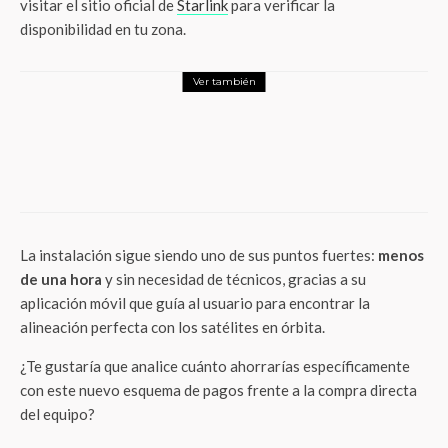
visitar el sitio oficial de
Starlink
para verificar la
disponibilidad en tu zona.
Ver también
Tech
Omada IES210GPP: El switch industrial
que sobrevive a todo y potencia tu red
La instalación sigue siendo uno de sus puntos fuertes:
menos
de una hora
y sin necesidad de técnicos, gracias a su
aplicación móvil que guía al usuario para encontrar la
alineación perfecta con los satélites en órbita.
¿Te gustaría que analice cuánto ahorrarías específicamente
con este nuevo esquema de pagos frente a la compra directa
del equipo?