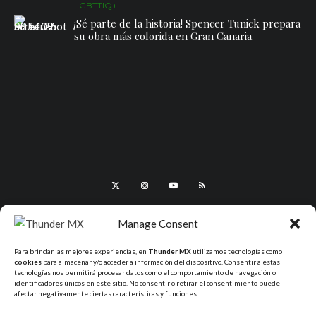
LGBTTIQ+
¡Sé parte de la historia! Spencer Tunick prepara
su obra más colorida en Gran Canaria
Manage Consent
Para brindar las mejores experiencias, en
Thunder MX
utilizamos tecnologías como
cookies
para almacenar y/o acceder a información del dispositivo. Consentir a estas
tecnologías nos permitirá procesar datos como el comportamiento de navegación o
identificadores únicos en este sitio. No consentir o retirar el consentimiento puede
afectar negativamente ciertas características y funciones.
All Rights Reserved - ThunderMX 2025