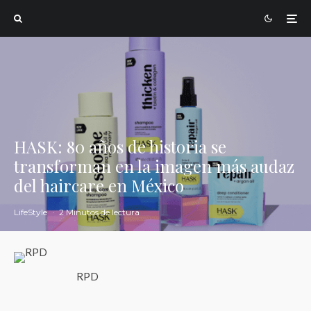
HASK: 80 años de historia se
transforman en la imagen más audaz
del haircare en México
LifeStyle
·
2 Minutos de lectura
RPD