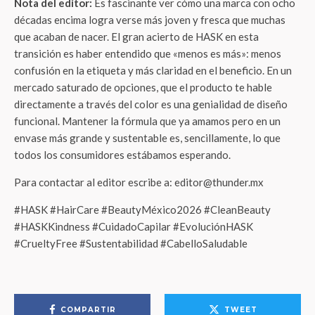
Nota del editor:
Es fascinante ver cómo una marca con ocho
décadas encima logra verse más joven y fresca que muchas
que acaban de nacer. El gran acierto de HASK en esta
transición es haber entendido que «menos es más»: menos
confusión en la etiqueta y más claridad en el beneficio. En un
mercado saturado de opciones, que el producto te hable
directamente a través del color es una genialidad de diseño
funcional. Mantener la fórmula que ya amamos pero en un
envase más grande y sustentable es, sencillamente, lo que
todos los consumidores estábamos esperando.
Para contactar al editor escribe a: editor@thunder.mx
#HASK #HairCare #BeautyMéxico2026 #CleanBeauty
#HASKKindness #CuidadoCapilar #EvoluciónHASK
#CrueltyFree #Sustentabilidad #CabelloSaludable
COMPARTIR
TWEET