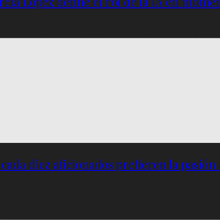
García López define el rol de la IA en mome
e cada diez aficionados prefieren la pasión