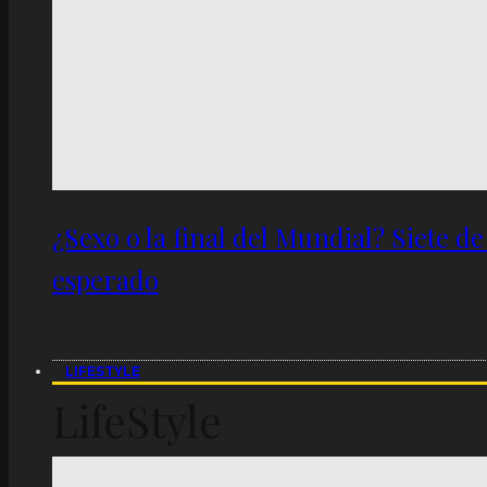
¿Sexo o la final del Mundial? Siete d
esperado
LIFESTYLE
LifeStyle