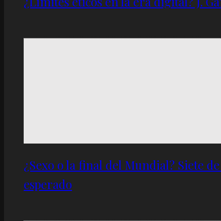
¿Límites éticos en la era digital? J. 
¿Sexo o la final del Mundial? Siete d
esperado