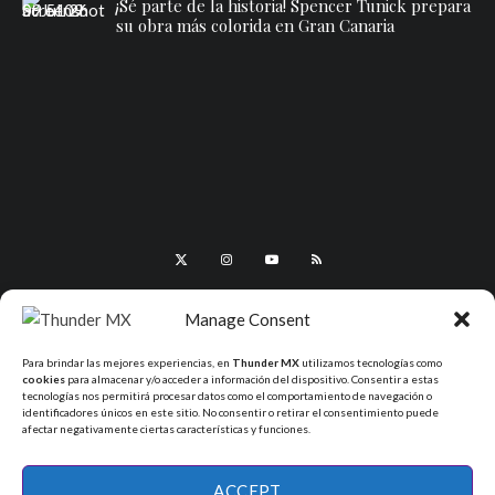
¡Sé parte de la historia! Spencer Tunick prepara
su obra más colorida en Gran Canaria
Manage Consent
Para brindar las mejores experiencias, en
Thunder MX
utilizamos tecnologías como
cookies
para almacenar y/o acceder a información del dispositivo. Consentir a estas
tecnologías nos permitirá procesar datos como el comportamiento de navegación o
identificadores únicos en este sitio. No consentir o retirar el consentimiento puede
afectar negativamente ciertas características y funciones.
All Rights Reserved - ThunderMX 2025
ACCEPT