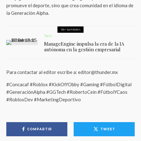
promueve el deporte, sino que crea comunidad en el idioma de
la Generación Alpha.
Ver también
Tech
ManageEngine impulsa la era de la IA
autónoma en la gestión empresarial
Para contactar al editor escribe a: editor@thunder.mx
#Concacaf #Roblox #KickOffObby #Gaming #FútbolDigital
#GeneraciónAlpha #GGTech #RobertoCein #FútbolYCaos
#RobloxDev #MarketingDeportivo
COMPARTIR
TWEET