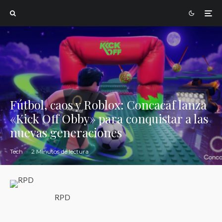
Fútbol, caos y Roblox: Concacaf lanza
«Kick Off Obby» para conquistar a las
nuevas generaciones
Tech
·
2 Minutos de lectura
RPD