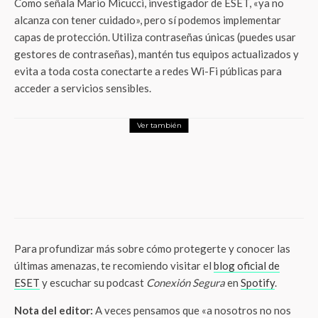
Como señala Mario Micucci, investigador de ESET, «ya no
alcanza con tener cuidado», pero sí podemos implementar
capas de protección. Utiliza contraseñas únicas (puedes usar
gestores de contraseñas), mantén tus equipos actualizados y
evita a toda costa conectarte a redes Wi-Fi públicas para
acceder a servicios sensibles.
Ver también
ThunderMx
El ahorro con propósito: cómo convertir
un fondo en una estrategia de crecimiento
financiero
Para profundizar más sobre cómo protegerte y conocer las
últimas amenazas, te recomiendo visitar el
blog oficial de
ESET
y escuchar su podcast
Conexión Segura
en
Spotify
.
Nota del editor:
A veces pensamos que «a nosotros no nos