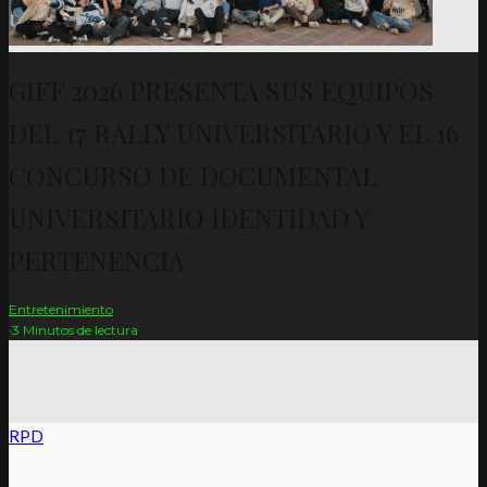
GIFF 2026 PRESENTA SUS EQUIPOS
DEL 17 RALLY UNIVERSITARIO Y EL 16
CONCURSO DE DOCUMENTAL
UNIVERSITARIO IDENTIDAD Y
PERTENENCIA
Entretenimiento
·
3 Minutos de lectura
RPD