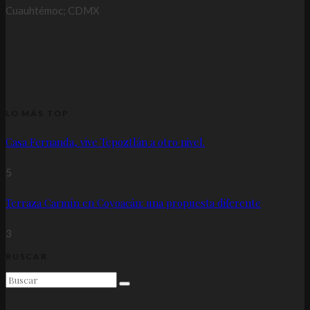
Cuauhtémoc; CDMX
LO MÁS TOP
Casa Fernanda, vive Tepoztlán a otro nivel.
5
Terraza Carmín en Coyoacán: una propuesta diferente
3
BUSCAR