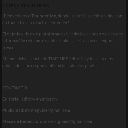
ACERCA THUNDER MX
¡Bienvenidos a
Thunder Mx,
donde las noticias cobran vida con
un toque fresco y fácil de entender!
El objetivo de esta plataforma es brindarles a nuestros lectores
información relevante y entretenida, escrita con un lenguaje
fresco.
Thunder
Mx
es parte de
TIME LIFE
Editorial y los artículos
publicados son responsabilidad de quien los publica.
CONTACTO
Editorial:
editor@thunder.mx
Publicidad:
mxtheguide@gmail.com
Mesa de Redacción:
nuevosiglomx@gmail.com