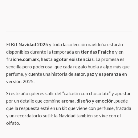
LifeStyle
No es solo Noche Buena: los héroes
detrás de la cerveza que inicia la Navidad
en México
El
Kit Navidad 2025
y toda la colección navideña estarán
disponibles durante la temporada en
tiendas Fraiche
y en
fraiche.com.mx
,
hasta agotar existencias
. La promesa es
sencilla pero poderosa: que cada regalo huela a algo más que
perfume, y cuente una historia de
amor, paz y esperanza
en
versión 2025.
Si este año quieres salir del “calcetín con chocolate” y apostar
por un detalle que combine
aroma, diseño y emoción
, puede
que la respuesta esté en un kit que viene con perfume, frazada
y un recordatorio sutil: la Navidad también se vive con el
olfato.