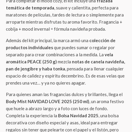
Para completar el mood cozy, el kit incluye una
frazada
temática de temporada
, suave y calientita, perfecta para
maratones de películas, tardes de lectura o simplemente para
arroparte mientras disfrutas tu aroma favorito. Fragancia +
cobija + mood invernal = fórmula navideña probada.
Además del kit principal, la marca armó una
colección de
productos individuales
que puedes sumar o regalar por
separado para crear combinaciones a la medida. La
vela
aromática PEACE (250 g)
mezcla
notas de canela navideña,
pan de jengibre y haba tonka
, pensada para llenar cualquier
espacio de calidez y espíritu decembrino. Es de esas velas que
prendes una vez… y ya no quieres apagar.
Para quienes aman las fragancias dulces y brillantes, llega el
Body Mist NAVIDAD LOVE 2025 (250 ml)
, un aroma festivo
que huele a abrazo largo y a foto con luces de fondo.
Completa la experiencia la
Bolsa Navidad 2025
, una bolsa
decorativa con diseño especial y asas, ideal para entregar
regalos sin tener que pelearte con el papel y el listón, pero