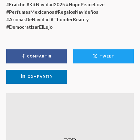
#Fraiche #KitNavidad2025 #HopePeaceLove
#PerfumesMexicanos #RegalosNavideños
#AromasDeNavidad #ThunderBeauty
#DemocratizarElLujo
COMPARTIR
TWEET
COMPARTIR