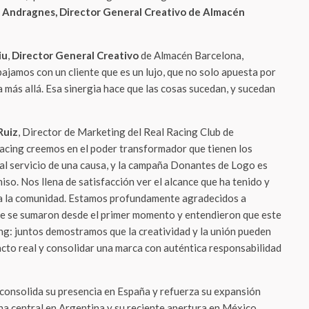
 Andragnes, Director General Creativo de Almacén
iu
,
Director General Creativo
de Almacén Barcelona,
ajamos con un cliente que es un lujo, que no solo apuesta por
ja más allá. Esa sinergia hace que las cosas sucedan, y sucedan
Ruiz
, Director de Marketing del Real Racing Club de
Racing creemos en el poder transformador que tienen los
al servicio de una causa, y la campaña Donantes de Logo es
o. Nos llena de satisfacción ver el alcance que ha tenido y
 la comunidad. Estamos profundamente agradecidos a
ue se sumaron desde el primer momento y entendieron que este
ng: juntos demostramos que la creatividad y la unión pueden
acto real y consolidar una marca con auténtica responsabilidad
onsolida su presencia en España y refuerza su expansión
na central en Argentina y su reciente apertura en México.