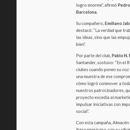
logro enorme”, afirmó
Pedro
Barcelona
.
Su compañero,
Emiliano Jab
destacó: “La verdad que trab
las ideas, sino que las empu
bien”.
Por parte del club,
Pablo N. 
Santander, sostuvo: “En el 
clubes cuando ponen su voz 
una muestra de ese compromis
cómo logró conmover a toda
nuestros patrocinadores, q
proyecto excedía al marketi
impulsar iniciativas con imp
social”.
Con esta campaña, Almacén c
iberoamericana, con su ofici