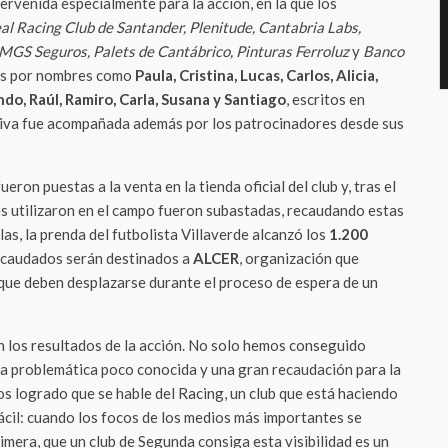
ervenida especialmente para la acción, en la que los
al Racing Club de Santander, Plenitude, Cantabria Labs,
 MGS Seguros, Palets de Cantábrico, Pinturas Ferroluz
y
Banco
os por nombres como
Paula, Cristina, Lucas, Carlos, Alicia,
do, Raúl, Ramiro, Carla, Susana y Santiago
, escritos en
iativa fue acompañada además por los patrocinadores desde sus
eron puestas a la venta en la tienda oficial del club y, tras el
es utilizaron en el campo fueron subastadas, recaudando estas
las, la prenda del futbolista Villaverde alcanzó los
1.200
recaudados serán destinados a
ALCER
, organización que
 que deben desplazarse durante el proceso de espera de un
 los resultados de la acción. No solo hemos conseguido
a problemática poco conocida y una gran recaudación para la
s logrado que se hable del Racing, un club que está haciendo
fácil: cuando los focos de los medios más importantes se
imera, que un club de Segunda consiga esta visibilidad es un