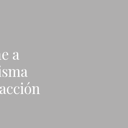
e a
misma
 acción