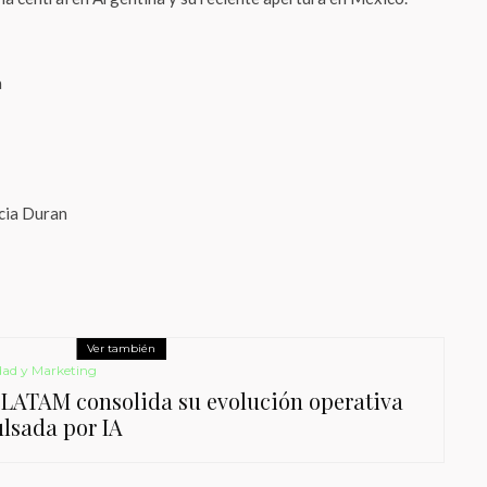
a
icia Duran
Ver también
dad y Marketing
LATAM consolida su evolución operativa
lsada por IA