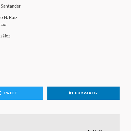
e Santander
o N. Ruiz
acio
nzález
TWEET
COMPARTIR