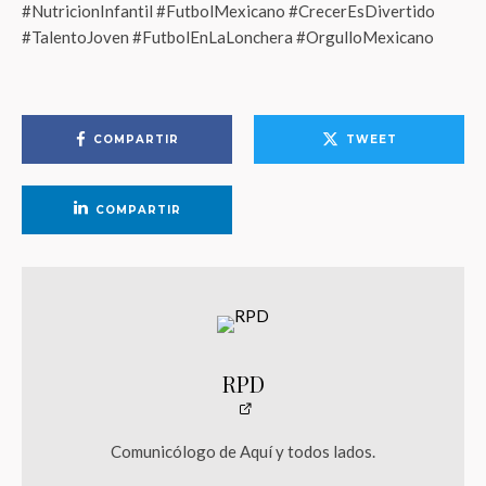
#NutricionInfantil #FutbolMexicano #CrecerEsDivertido
#TalentoJoven #FutbolEnLaLonchera #OrgulloMexicano
COMPARTIR
TWEET
COMPARTIR
RPD
Comunicólogo de Aquí y todos lados.