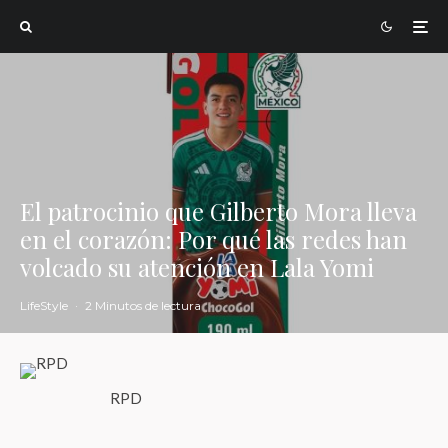
El patrocinio que Gilberto Mora lleva
en el corazón: Por qué las redes han
volcado su atención en Lala Yomi
LifeStyle
·
2 Minutos de lectura
RPD