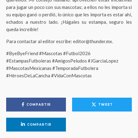
para jugar un poco con sus mascotas; a ellos no les importa si
su equipo ganó o perdió, lo único que les importa es estar ahí,
echados a nuestro lado. ¡Hágales su estampa, seguro les
queda increíble!
Para contactar al editor escribe: editor@thunder.mx.
#ByeByeFriend #Mascotas #Futbol2026
#EstampasFutboleras #AmigosPeludos #JGarciaLopez
#MascotasMexicanas #TemporadaFutbolera
#HéroesDeLaCancha #VidaConMascotas
COMPARTIR
TWEET
COMPARTIR