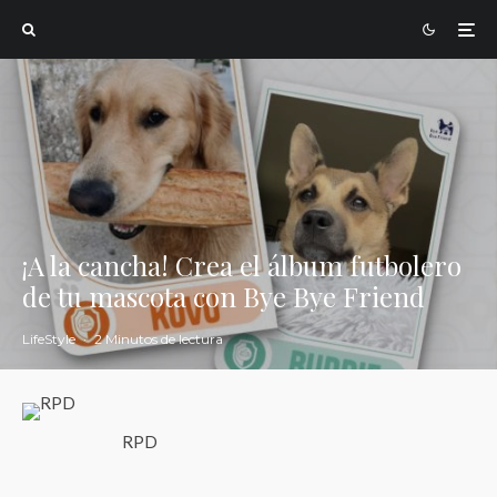
¡A la cancha! Crea el álbum futbolero
de tu mascota con Bye Bye Friend
LifeStyle
·
2 Minutos de lectura
RPD