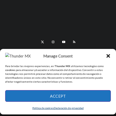
Manage Consent
Para brindar las mejores experiencias, en
Thunder MX
utilizamos tecnologías como
cookies
para almacenar y/o acceder a información del dispositivo. Consentir a estas
tecnologías nos permitirá procesar datos como el comportamiento de navegación o
identificadores únicos en este sitio. No consentir o retirar el consentimiento puede
afectar negativamente ciertas características y funciones.
All Rights Reserved - ThunderMX 2025
ACCEPT
Política de cookies
Declaración de privacidad