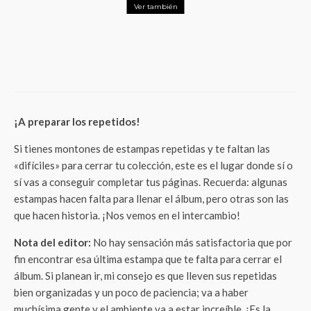
Ver también
Tendencias
ThunderMx
Benelli: Llegada Triunfal al Mercado Mexicano,
Redefiniendo el Motociclismo Urbano
¡A preparar los repetidos!
Si tienes montones de estampas repetidas y te faltan las
«difíciles» para cerrar tu colección, este es el lugar donde sí o
sí vas a conseguir completar tus páginas. Recuerda: algunas
estampas hacen falta para llenar el álbum, pero otras son las
que hacen historia. ¡Nos vemos en el intercambio!
Nota del editor:
No hay sensación más satisfactoria que por
fin encontrar esa última estampa que te falta para cerrar el
álbum. Si planean ir, mi consejo es que lleven sus repetidas
bien organizadas y un poco de paciencia; va a haber
muchísima gente y el ambiente va a estar increíble. ¡Es la