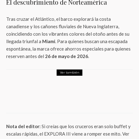
El descubrimiento de Norteamérica
Tras cruzar el Atlántico, el barco explorará la costa
canadiense y los cañones fluviales de Nueva Inglaterra,
coincidiendo con los vibrantes colores del otoño antes de su
llegada triunfal a
Miami
. Para quienes buscan una escapada
espontánea, la marca ofrece ahorros especiales para quienes
reserven antes del
26 de mayo de 2026
.
Ver también
Turismo
Carín León llenará de música y millones a
Michoacán con su próximo concierto
Nota del editor:
Si creías que los cruceros eran solo buffet y
escalas rápidas, el EXPLORA III viene a romper ese mito. Ver