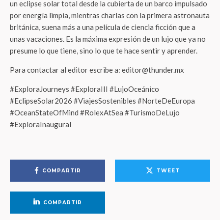
un eclipse solar total desde la cubierta de un barco impulsado
por energía limpia, mientras charlas con la primera astronauta
británica, suena más a una película de ciencia ficción que a
unas vacaciones. Es la máxima expresión de un lujo que ya no
presume lo que tiene, sino lo que te hace sentir y aprender.
Para contactar al editor escribe a: editor@thunder.mx
#ExploraJourneys #ExploraIII #LujoOceánico
#EclipseSolar2026 #ViajesSostenibles #NorteDeEuropa
#OceanStateOfMind #RolexAtSea #TurismoDeLujo
#ExploraInaugural
COMPARTIR
TWEET
COMPARTIR