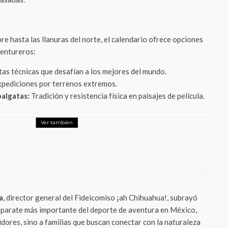
e hasta las llanuras del norte, el calendario ofrece opciones
ventureros:
as técnicas que desafían a los mejores del mundo.
pediciones por terrenos extremos.
balgatas:
Tradición y resistencia física en paisajes de película.
Ver también
o
da en Semana Santa: El epicentro de la
ción y el lujo en el corazón de Yucatán
a
, director general del Fideicomiso ¡ah Chihuahua!, subrayó
scaparate más importante del deporte de aventura en México,
dores, sino a familias que buscan conectar con la naturaleza