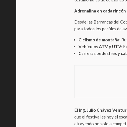
Adrenalina en cada rincón
Desde las Barrancas del Cobr
para todos los perfiles de a
Ciclismo de montaña:
Rut
Vehículos ATV y UTV:
Ex
Carreras pedestres y ca
Turism
Méri
tradi
El Ing.
Julio Chávez Ventur
que el festival es hoy el e
atrayendo no solo a competi