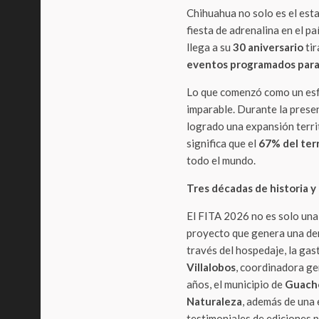
Chihuahua no solo es el est
fiesta de adrenalina en el paí
llega a su
30 aniversario
tir
eventos programados para
Lo que comenzó como un esf
imparable. Durante la present
logrado una expansión terri
significa que el
67% del terr
todo el mundo.
Tres décadas de historia y
El FITA 2026 no es solo una 
proyecto que genera una de
través del hospedaje, la gas
Villalobos
, coordinadora ge
años, el municipio de
Guach
Naturaleza
, además de una
testimoniales de ediciones 