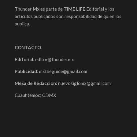
Thunder
Mx
es parte de
TIME LIFE
Editorial y los
artículos publicados son responsabilidad de quien los
publica.
CONTACTO
Editorial:
editor@thunder.mx
Publicidad:
mxtheguide@gmail.com
Mesa de Redacción:
nuevosiglomx@gmail.com
Cuauhtémoc; CDMX