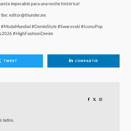
uesta impecable para una noche histórica!
cribe: editor@thunder.mx
e #ModaMundial #DenimStyle #Swarovski #IconoPop
as2026 #HighFashionDenim
TWEET
COMPARTIR
 lados.