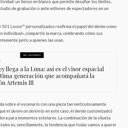
tividad: un lienzo en blanco que permite desafiar los límites,
estudio de grabación o ante millones de espectadores en un
® 501 Loose™ personalizados reafirma el papel del denim como
n individual», compartió la marca, celebrando cómo sus
temente junto a quienes las usan.
Ver también
e
y llega a la Luna: así es el visor espacial
ltima generación que acompañará la
ón Artemis III
da sobre el escenario con una pieza tan meticulosamente
qué el
denim on denim
(o en este caso, el denim customizado)
dora para momentos estelares. La combinación de la silueta
istales es, sencillamente, la tendencia que todas vamos a querer