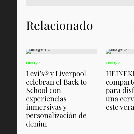
Relacionado
LifeStyle
LifeStyle
Levi’s® y Liverpool
HEINEK
celebran el Back to
comparte
School con
para dis
experiencias
una cerv
inmersivas y
este ver
personalización de
denim