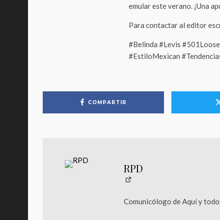
emular este verano. ¡Una ap
Para contactar al editor es
#Belinda #Levis #501Loos
#EstiloMexican #Tendenci
COMPARTIR
RPD
Comunicólogo de Aquí y todos