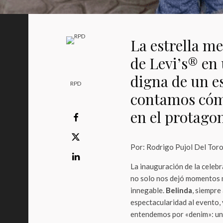
La estrella m
de Levi’s® en 
digna de un e
RPD
contamos cómo
en el protagon
Por: Rodrigo Pujol Del Tor
La inauguración de la celeb
no solo nos dejó momentos m
innegable.
Belinda
, siempre
espectacularidad al evento, 
entendemos por «denim»: u