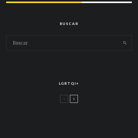
BUSCAR
LGBTQI+
LGBTTIQ+
El arte de la corona latina: World of Wonder
celebró el estreno mundial de «Drag Race
México – Latina Royale» en la CDMX