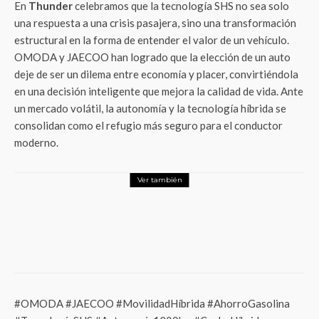
En
Thunder
celebramos que la tecnología SHS no sea solo
una respuesta a una crisis pasajera, sino una transformación
estructural en la forma de entender el valor de un vehículo
.
OMODA y JAECOO han logrado que la elección de un auto
deje de ser un dilema entre economía y placer, convirtiéndola
en una decisión inteligente que mejora la calidad de vida
. Ante
un mercado volátil, la autonomía y la tecnología híbrida se
consolidan como el refugio más seguro para el conductor
moderno
.
Ver también
LifeStyle
La pasión no se detiene: La familia Villalba
y el fenómeno del Mundial más allá de los
resultados
#OMODA #JAECOO #MovilidadHíbrida #AhorroGasolina