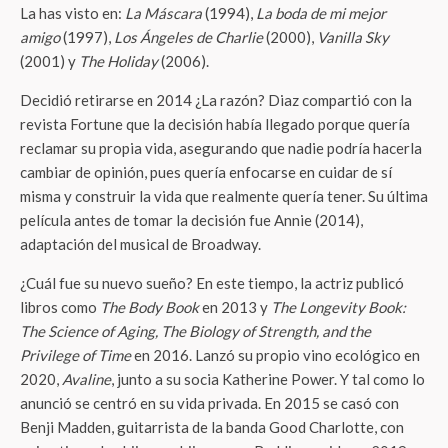
La has visto en:
La Máscara
(1994),
La boda de mi mejor
amigo
(1997),
Los Ángeles de Charlie
(2000),
Vanilla Sky
(2001) y
The Holiday
(2006).
Decidió retirarse en 2014 ¿La razón? Diaz compartió con la
revista Fortune que la decisión había llegado porque quería
reclamar su propia vida, asegurando que nadie podría hacerla
cambiar de opinión, pues quería enfocarse en cuidar de sí
misma y construir la vida que realmente quería tener. Su última
película antes de tomar la decisión fue Annie (2014),
adaptación del musical de Broadway.
¿Cuál fue su nuevo sueño? En este tiempo, la actriz publicó
libros como
The Body Book
en 2013 y
The Longevity Book:
The Science of Aging, The Biology of Strength, and the
Privilege of Time
en 2016. Lanzó su propio vino ecológico en
2020,
Avaline
, junto a su socia Katherine Power. Y tal como lo
anunció se centró en su vida privada. En 2015 se casó con
Benji Madden, guitarrista de la banda Good Charlotte, con