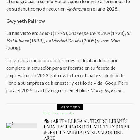
al cine gracias a su hijo Ronan, quien lo invitó a formar parte
de su debut como director en
Anémona
en el año 2025.
Gwyneth Paltrow
La has visto en:
Emma
(1996),
Shakespeare in love
(1998),
Si
Yo Hubiera
(1998),
La Verdad Oculta
(2005) y
Iron Man
(2008).
Luego de venir anunciando su deseo de abandonar por
completo la actuación para enfocarse en su faceta de
empresaria, en 2022 Paltrow lo hizo oficial y se dedicó de
lleno a su empresa de bienestar y estilo de vida: Goop. Pero
para el 2025 la actriz regresó en el filme
Marty Supremo
.
Ver también
Entretenimiento
🎭 «ARTE» LLEGA AL TEATRO LIBANÉS
PARA HACERNOS REÍR Y REFLEXIONAR
SOBRE LA AMISTAD Y EL VALOR DEL
ARTE