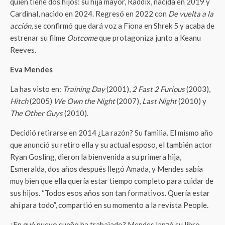
quien tiene dos hijos: su hija mayor, Raddix, nacida en 2019 y
Cardinal, nacido en 2024. Regresó en 2022 con
De vuelta a la
acción
, se confirmó que dará voz a Fiona en Shrek 5 y acaba de
estrenar su filme
Outcome
que protagoniza junto a Keanu
Reeves.
Eva Mendes
La has visto en:
Training Day
(2001),
2 Fast 2 Furious
(2003),
Hitch
(2005)
We Own the Night
(2007),
Last Night
(2010) y
The Other Guys
(2010).
Decidió retirarse en 2014 ¿La razón? Su familia. El mismo año
que anunció su retiro ella y su actual esposo, el también actor
Ryan Gosling, dieron la bienvenida a su primera hija,
Esmeralda, dos años después llegó Amada, y Mendes sabía
muy bien que ella quería estar tiempo completo para cuidar de
sus hijos. “Todos esos años son tan formativos. Quería estar
ahí para todo”, compartió en su momento a la revista People.
¿En qué nuevo sueño ha trabajado? Mendes lanzó su libro