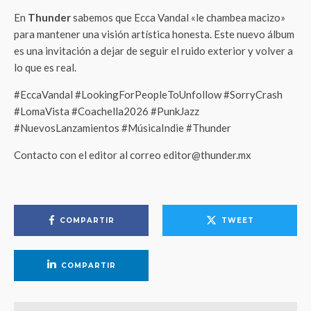
En
Thunder
sabemos que Ecca Vandal «le chambea macizo»
para mantener una visión artística honesta. Este nuevo álbum
es una invitación a dejar de seguir el ruido exterior y volver a
lo que es real.
#EccaVandal #LookingForPeopleToUnfollow #SorryCrash
#LomaVista #Coachella2026 #PunkJazz
#NuevosLanzamientos #MúsicaIndie #Thunder
Contacto con el editor al correo editor@thunder.mx
COMPARTIR
TWEET
COMPARTIR