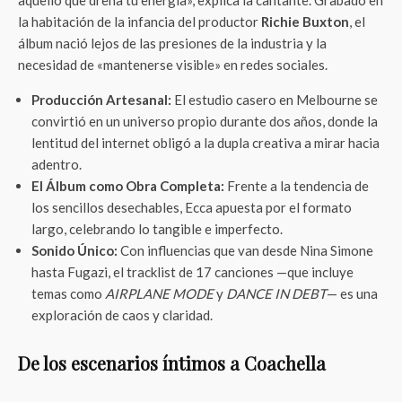
aquello que drena tu energía», explica la cantante. Grabado en
la habitación de la infancia del productor
Richie Buxton
, el
álbum nació lejos de las presiones de la industria y la
necesidad de «mantenerse visible» en redes sociales.
Producción Artesanal:
El estudio casero en Melbourne se
convirtió en un universo propio durante dos años, donde la
lentitud del internet obligó a la dupla creativa a mirar hacia
adentro.
El Álbum como Obra Completa:
Frente a la tendencia de
los sencillos desechables, Ecca apuesta por el formato
largo, celebrando lo tangible e imperfecto.
Sonido Único:
Con influencias que van desde Nina Simone
hasta Fugazi, el tracklist de 17 canciones —que incluye
temas como
AIRPLANE MODE
y
DANCE IN DEBT
— es una
exploración de caos y claridad.
De los escenarios íntimos a Coachella