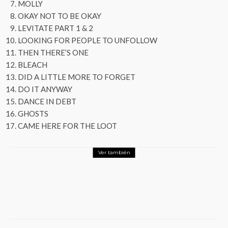
MOLLY
OKAY NOT TO BE OKAY
LEVITATE PART 1 & 2
LOOKING FOR PEOPLE TO UNFOLLOW
THEN THERE’S ONE
BLEACH
DID A LITTLE MORE TO FORGET
DO IT ANYWAY
DANCE IN DEBT
GHOSTS
CAME HERE FOR THE LOOT
Ver también
Entretenimiento
Alejandro Filio en el Lunario: El máximo
exponente de la trova contemporánea
regresa con una noche de Canto Nuevo