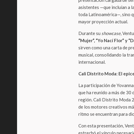
presentación cargada de sen
asistentes —que incluían a la
toda Latinoamérica—, sino q
mayor proyección actual.
Durante su
showcase
, Ventu
“Mujer”, “Yo Nací Flor” y “D
sirven como una carta de pr
musical, consolidando la tran
internacional.
Cali Distrito Moda: El epic
La participación de Yovanna
que ha reunido a más de 30 
región. Cali Distrito Moda 
de los motores creativos más
ritmo se encuentran para dic
Con esta presentación, Vent
estrechó el vínculo necesari