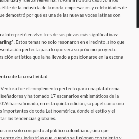
sibilidad y fuerza femenina. Yovanna no solo cautivó a los
 élite de la industria de la moda, empresarios y celebridades de
ue demostró por qué es una de las nuevas voces latinas con
ra interpretó en vivo tres de sus piezas más significativas:
arling”
. Estos temas no solo resonaron en el recinto, sino que
esentación perfecta para lo que será su próximo proyecto
sición artística que la ha llevado a posicionarse en la escena
entro de la creatividad
 Ventura fue el complemento perfecto para una plataforma
diseñadores y ha tomado 17 escenarios emblemáticos de la
2026 ha reafirmado, en esta quinta edición, su papel como uno
 importantes de toda Latinoamérica, donde el estilo y el
tar las tendencias globales.
ura no solo conquistó al público colombiano, sino que
o entre dos industrias que, cuando se fusionan con talento y