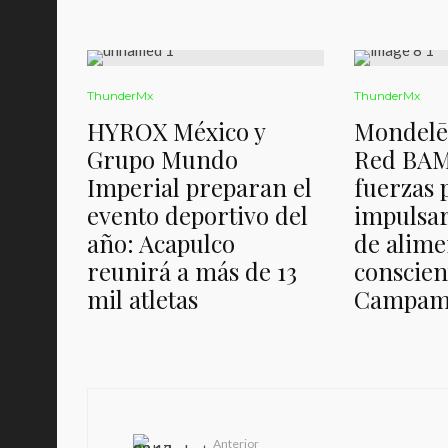
ThunderMx
ThunderMx
HYROX México y
Mondelē
Grupo Mundo
Red BA
Imperial preparan el
fuerzas 
evento deportivo del
impulsar
año: Acapulco
de alime
reunirá a más de 13
conscien
mil atletas
Campam
Anterior