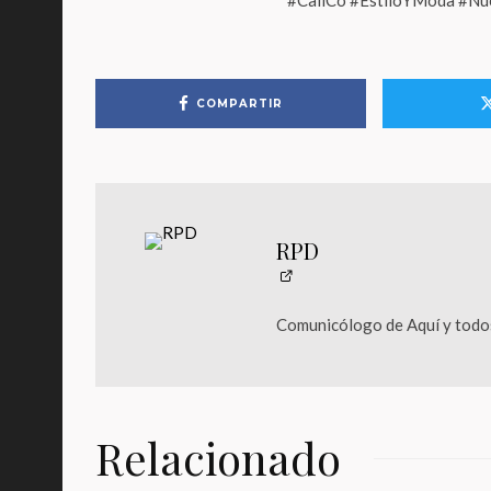
#CaliCo #EstiloYModa #Nu
COMPARTIR
RPD
Comunicólogo de Aquí y todos
Relacionado