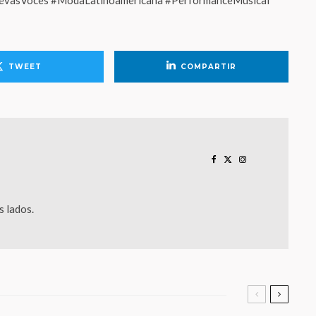
evasVoces #ModaLatinoamericana #PerformanceMusical
TWEET
COMPARTIR
 lados.