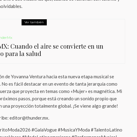
olvidables.
Ver también
nderMx
MX: Cuando el aire se convierte en un
o para la salud
ón de Yovanna Ventura hacia esta nueva etapa musical se
. No es fácil destacar en un evento de tanta jerarquía como
 fuerza que proyecta en temas como «Mujer» es magnética. Mi
 próximos pasos, porque está creando un sonido propio que
on una proyección totalmente global. ¡Se viene algo grande!
cribe: editor@thunder.mx.
tritoModa2026 #GalaVogue #MusicaYModa #TalentoLatino