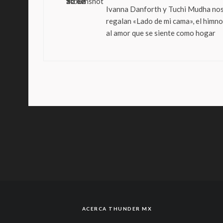
Ivanna Danforth y Tuchi Mudha no
regalan «Lado de mi cama», el himno
al amor que se siente como hogar
ACERCA THUNDER MX