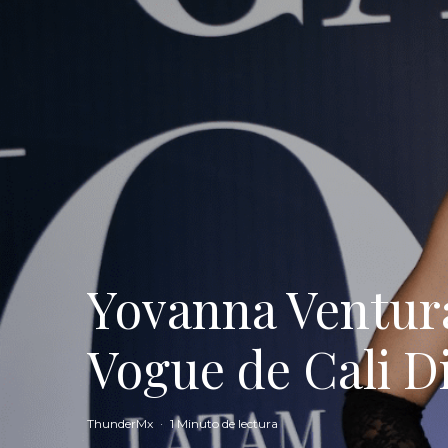
Yovanna Ventura
Vogue de Cali D
ThunderMx
·
1 Minuto de lectura