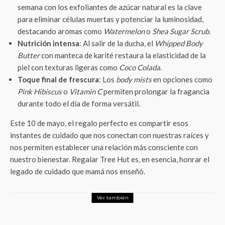
semana con los exfoliantes de azúcar natural es la clave
para eliminar células muertas y potenciar la luminosidad,
destacando aromas como
Watermelon
o
Shea Sugar Scrub
.
Nutrición intensa
: Al salir de la ducha, el
Whipped Body
Butter
con manteca de karité restaura la elasticidad de la
piel con texturas ligeras como
Coco Colada
.
Toque final de frescura
: Los
body mists
en opciones como
Pink Hibiscus
o
Vitamin C
permiten prolongar la fragancia
durante todo el día de forma versátil.
Este 10 de mayo, el regalo perfecto es compartir esos
instantes de cuidado que nos conectan con nuestras raíces y
nos permiten establecer una relación más consciente con
nuestro bienestar. Regalar Tree Hut es, en esencia, honrar el
legado de cuidado que mamá nos enseñó.
Ver también
LifeStyle
¡Furia cromática en el hogar! Sony