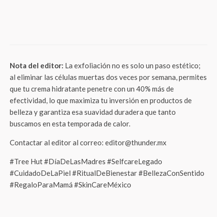
pulveriza los límites de la imagen y el
sonido con sus revolucionarios televisores
insignia BRAVIA 9 II y BRAVIA 7 II True
RGB
Nota del editor:
La exfoliación no es solo un paso estético;
al eliminar las células muertas dos veces por semana, permites
que tu crema hidratante penetre con un 40% más de
efectividad, lo que maximiza tu inversión en productos de
belleza y garantiza esa suavidad duradera que tanto
buscamos en esta temporada de calor.
Contactar al editor al correo: editor@thunder.mx
#Tree Hut #DíaDeLasMadres #SelfcareLegado
#CuidadoDeLaPiel #RitualDeBienestar #BellezaConSentido
#RegaloParaMamá #SkinCareMéxico