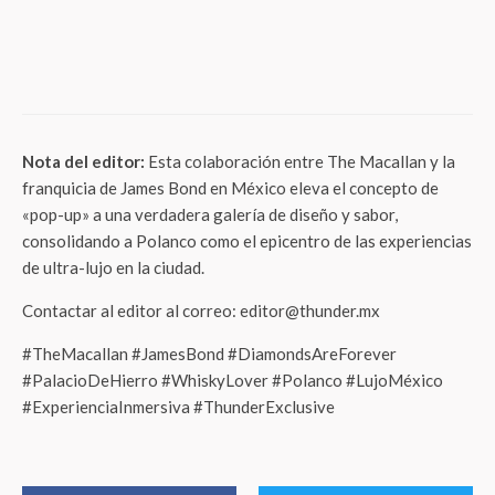
¡Dile adiós al maquillaje derretido! El
tutorial definitivo de BYS México para un
look veraniego impecable y a prueba de
calor
Nota del editor:
Esta colaboración entre The Macallan y la
franquicia de James Bond en México eleva el concepto de
«pop-up» a una verdadera galería de diseño y sabor,
consolidando a Polanco como el epicentro de las experiencias
de ultra-lujo en la ciudad.
Contactar al editor al correo: editor@thunder.mx
#TheMacallan #JamesBond #DiamondsAreForever
#PalacioDeHierro #WhiskyLover #Polanco #LujoMéxico
#ExperienciaInmersiva #ThunderExclusive