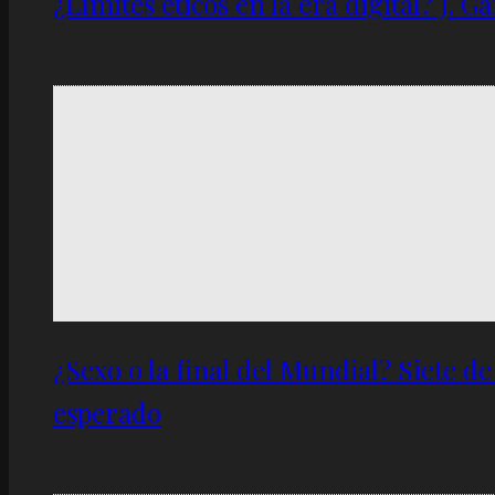
¿Límites éticos en la era digital? J. 
¿Sexo o la final del Mundial? Siete d
esperado