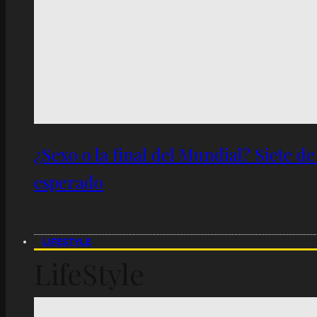
¿Sexo o la final del Mundial? Siete d
esperado
LIFESTYLE
LifeStyle