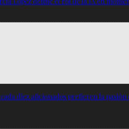
García López define el rol de la IA en mome
e cada diez aficionados prefieren la pasión