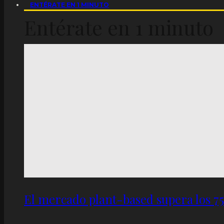
ENTÉRATE EN 1 MINUTO
Entérate en 1 minuto
El mercado plant-based supera los 7