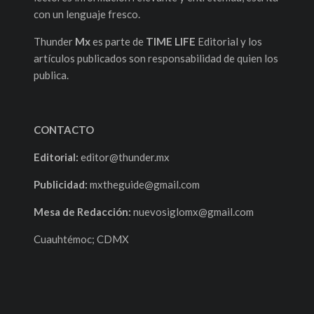
con un lenguaje fresco.
Thunder
Mx
es parte de
TIME LIFE
Editorial y los
artículos publicados son responsabilidad de quien los
publica.
CONTACTO
Editorial:
editor@thunder.mx
Publicidad:
mxtheguide@gmail.com
Mesa de Redacción:
nuevosiglomx@gmail.com
Cuauhtémoc; CDMX