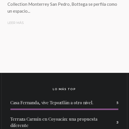
Collection Monterrey San Pedro, Bottega se perfila como
un espacio...
LEER MÁS
LO MÁS TOP
Casa Fernanda, vive Tepoztlán a otro nivel.
5
Terraza Carmín en Coyoacán: una propuesta
3
diferente