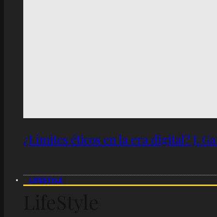
¿Límites éticos en la era digital? J. 
LIFESTYLE
LifeStyle