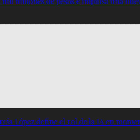
5 mil millones de pesos e impulsa una nu
García López define el rol de la IA en mome