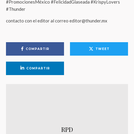
#PromocionesMéxico #FelicidadGlaseada #KrispyLovers
#Thunder
contacto con el editor al correo editor@thunder.mx
COMPARTIR
TWEET
COMPARTIR
RPD