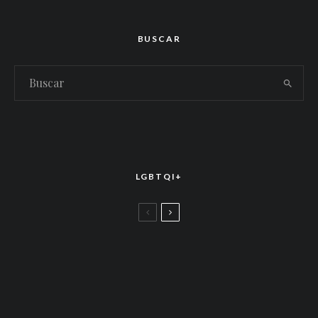
BUSCAR
LGBTQI+
LGBTTIQ+
El arte de la corona latina: World of Wonder
celebró el estreno mundial de «Drag Race
México – Latina Royale» en la CDMX
LGBTTIQ+