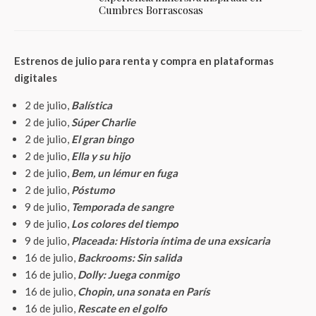
Cumbres Borrascosas
Estrenos de julio para renta y compra en plataformas
digitales
2 de julio,
Balística
2 de julio,
Súper Charlie
2 de julio,
El gran bingo
2 de julio,
Ella y su hijo
2 de julio,
Bem, un lémur en fuga
2 de julio,
Póstumo
9 de julio,
Temporada de sangre
9 de julio,
Los colores del tiempo
9 de julio,
Placeada: Historia íntima de una exsicaria
16 de julio,
Backrooms: Sin salida
16 de julio,
Dolly: Juega conmigo
16 de julio,
Chopin, una sonata en París
16 de julio,
Rescate en el golfo