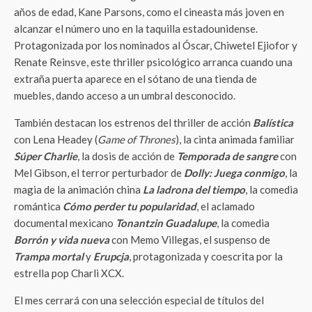
años de edad, Kane Parsons, como el cineasta más joven en
alcanzar el número uno en la taquilla estadounidense.
Protagonizada por los nominados al Óscar, Chiwetel Ejiofor y
Renate Reinsve, este thriller psicológico arranca cuando una
extraña puerta aparece en el sótano de una tienda de
muebles, dando acceso a un umbral desconocido.
También destacan los estrenos del thriller de acción
Balística
con Lena Headey (
Game of Thrones
), la cinta animada familiar
Súper Charlie
, la dosis de acción de
Temporada de sangre
con
Mel Gibson, el terror perturbador de
Dolly: Juega conmigo
, la
magia de la animación china
La ladrona del tiempo
, la comedia
romántica
Cómo perder tu popularidad
, el aclamado
documental mexicano
Tonantzin Guadalupe
, la comedia
Borrón y vida nueva
con Memo Villegas, el suspenso de
Trampa mortal
y
Erupcja
, protagonizada y coescrita por la
estrella pop Charli XCX.
El mes cerrará con una selección especial de títulos del