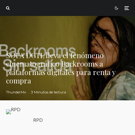
SOFA DGTL lleva el fenómeno
cinematográfico Backrooms a
plataformas digitales para renta y
compra
ThunderMx
·
3 Minutos de lectura
RPD