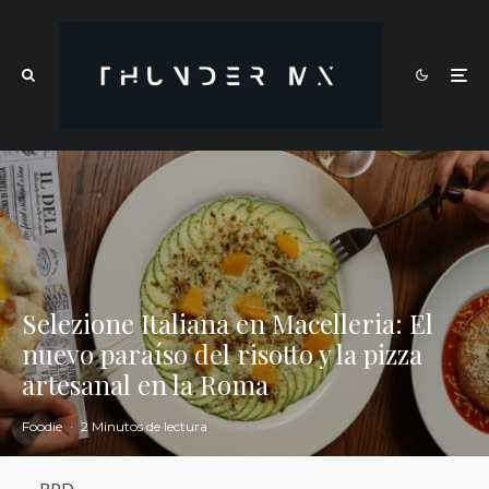
Selezione Italiana en Macelleria: El
nuevo paraíso del risotto y la pizza
artesanal en la Roma
Foodie
·
2 Minutos de lectura