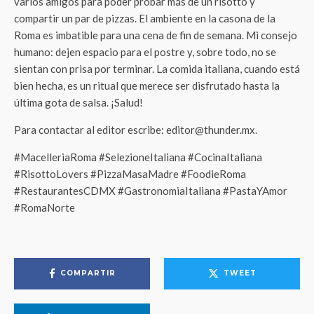
varios amigos para poder probar más de un risotto y
compartir un par de pizzas. El ambiente en la casona de la
Roma es imbatible para una cena de fin de semana. Mi consejo
humano: dejen espacio para el postre y, sobre todo, no se
sientan con prisa por terminar. La comida italiana, cuando está
bien hecha, es un ritual que merece ser disfrutado hasta la
última gota de salsa. ¡Salud!
Para contactar al editor escribe: editor@thunder.mx.
#MacelleriaRoma #SelezioneItaliana #CocinaItaliana
#RisottoLovers #PizzaMasaMadre #FoodieRoma
#RestaurantesCDMX #GastronomiaItaliana #PastaYAmor
#RomaNorte
COMPARTIR
TWEET