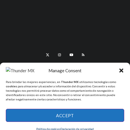
Manage Consent
Para brindar las mejores experiencias, en
Thunder MX
utilizamos tecnologías como
cookies
para almacenar y/o acceder a información del dispositivo. Consentir a estas
tecnologías nos permitirá procesar datos como el comportamiento de navegación o
identificadores únicos en este sitio. No consentir o retirar el consentimiento puede
afectar negativamente ciertas características y funciones.
All Rights Reserved - ThunderMX 2025
ACCEPT
Política de cookies
Declaración de privacidad