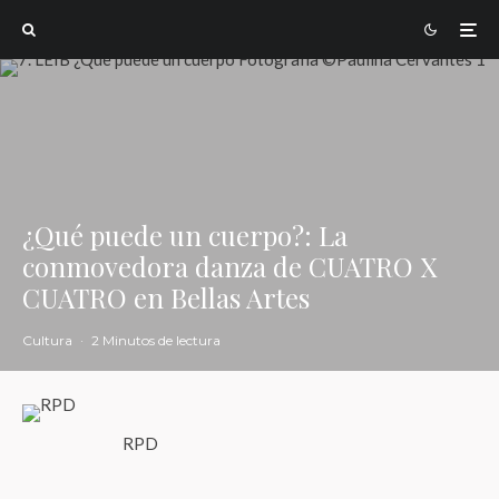
¿Qué puede un cuerpo?: La
conmovedora danza de CUATRO X
CUATRO en Bellas Artes
Cultura
·
2 Minutos de lectura
RPD