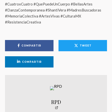
#CuatroxCuatro #QuePuedeUnCuerpo #BellasArtes
#DanzaContemporanea #ShantiVera #MadresBuscadoras
#MemoriaColectiva #ArtesVivas #CulturaMX
#ResistenciaCreativa
COMPARTIR
TWEET
COMPARTIR
RPD