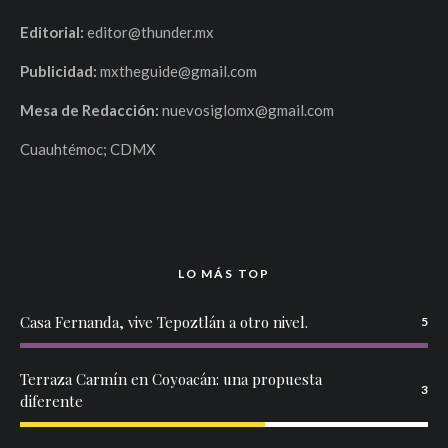
Editorial:
editor@thunder.mx
Publicidad:
mxtheguide@gmail.com
Mesa de Redacción:
nuevosiglomx@gmail.com
Cuauhtémoc; CDMX
LO MÁS TOP
Casa Fernanda, vive Tepoztlán a otro nivel.
5
Terraza Carmín en Coyoacán: una propuesta
3
diferente