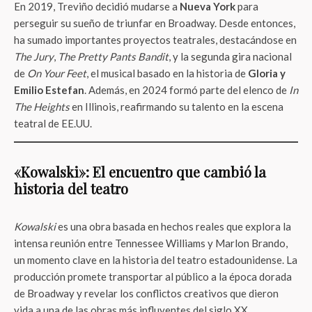
En 2019, Treviño decidió mudarse a
Nueva York
para
perseguir su sueño de triunfar en Broadway. Desde entonces,
ha sumado importantes proyectos teatrales, destacándose en
The Jury
,
The Pretty Pants Bandit
, y la segunda gira nacional
de
On Your Feet
, el musical basado en la historia de
Gloria y
Emilio Estefan
. Además, en 2024 formó parte del elenco de
In
The Heights
en Illinois, reafirmando su talento en la escena
teatral de EE.UU.
«Kowalski»: El encuentro que cambió la
historia del teatro
Kowalski
es una obra basada en hechos reales que explora la
intensa reunión entre Tennessee Williams y Marlon Brando,
un momento clave en la historia del teatro estadounidense. La
producción promete transportar al público a la época dorada
de Broadway y revelar los conflictos creativos que dieron
vida a una de las obras más influyentes del siglo XX.