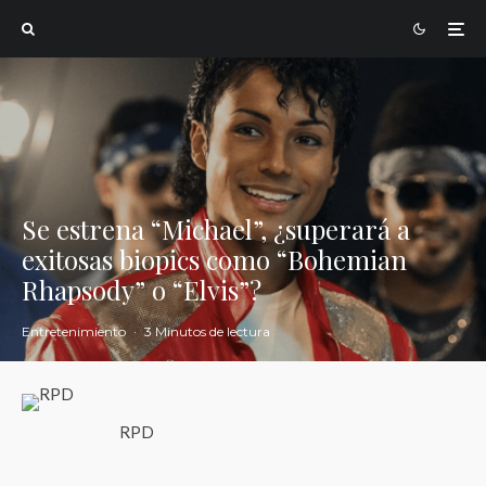
Se estrena “Michael”, ¿superará a
exitosas biopics como “Bohemian
Rhapsody” o “Elvis”?
Entretenimiento
·
3 Minutos de lectura
RPD