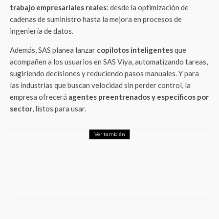
trabajo empresariales reales
: desde la optimización de
cadenas de suministro hasta la mejora en procesos de
ingeniería de datos.
Además, SAS planea lanzar
copilotos inteligentes
que
acompañen a los usuarios en SAS Viya, automatizando tareas,
sugiriendo decisiones y reduciendo pasos manuales. Y para
las industrias que buscan velocidad sin perder control, la
empresa ofrecerá
agentes preentrenados y específicos por
sector
, listos para usar.
Ver también
Tech
Myriota revoluciona el IoT industrial:
conectividad híbrida 5G que no conoce
fronteras