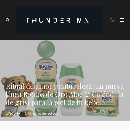
Ritual de amor y naturaleza: La nueva
línea Ricitos de Oro Aloe & Caléndula
de grisi para la piel de tu bebé
LifeStyle
·
2 Minutos de lectura