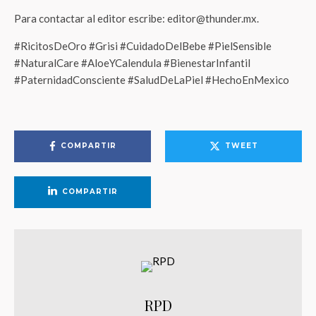
Para contactar al editor escribe: editor@thunder.mx.
#RicitosDeOro #Grisi #CuidadoDelBebe #PielSensible
#NaturalCare #AloeYCalendula #BienestarInfantil
#PaternidadConsciente #SaludDeLaPiel #HechoEnMexico
COMPARTIR
TWEET
COMPARTIR
RPD