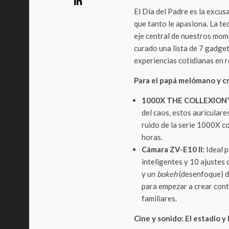
El Día del Padre es la excus
que tanto le apasiona. La te
eje central de nuestros mom
curado una lista de 7 gadge
experiencias cotidianas en
Para el papá melómano y c
1000X THE COLLEXION
del caos, estos auriculare
ruido de la serie 1000X c
horas.
Cámara ZV-E10 II:
Ideal p
inteligentes y 10 ajustes
y un
bokeh
(desenfoque) de
para empezar a crear cont
familiares.
Cine y sonido: El estadio y