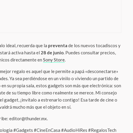
e
 al regalo genérico: así se usan los
quios de fin de año para blindar alianzas
evar tu marca)
galo ideal, recuerda que la
preventa
de los nuevos tocadiscos y
tará activa hasta el
28 de junio
. Puedes consultar precios,
cnicos directamente en
Sony Store
.
 mejor regalo es aquel que le permite a papá «desconectarse»
ades. Ya sea perdiéndose en un vinilo o viviendo un partido de
 en su propia sala, estos gadgets son más que electrónica: son
ute de su tiempo libre como realmente se merece. Mi consejo
el gadget, ¡invítalo a estrenarlo contigo! Esa tarde de cine o
valdrá mucho más que el objeto en sí.
cribe: editor@thunder.mx.
ologia #Gadgets #CineEnCasa #AudioHiRes #RegalosTech