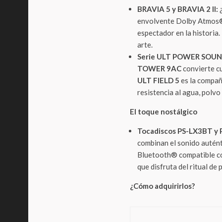
BRAVIA 5 y BRAVIA 2 II:
¿
envolvente Dolby Atmos®,
espectador en la historia.
arte.
Serie ULT POWER SOUN
TOWER 9AC
convierte cu
ULT FIELD 5
es la compañ
resistencia al agua, polvo
El toque nostálgico
Tocadiscos PS-LX3BT y 
combinan el sonido autént
Bluetooth® compatible con
que disfruta del ritual de 
¿Cómo adquirirlos?