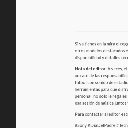
LifeStyl
Adiós
obse
(y el
Si ya tienes en la mira el re
otros modelos destacados es
disponibilidad y detalles té
Nota del editor:
A veces, el
un rato de las responsabilid
fútbol con sonido de estadio
herramientas para que disfr
personal: no solo le regales 
esa sesión de música juntos 
Para contactar al editor es
#Sony #DiaDelPadre #Tecn